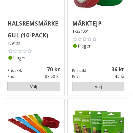
Halsremsmärke
Märktejp
17231001
Gul (10-pack)
159100
I lager
I lager
70
36
Pris exkl.
Pris exkl.
87.50
45
Pris
Pris
Välj
Välj