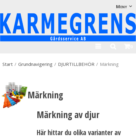
Visa varukorgen
Till kassan
Meny
0
Start
/
Grundnavigering
/
DJURTILLBEHÖR
/
Märkning
Märkning
Märkning av djur
Här hittar du olika varianter av