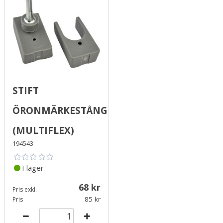
Stift
öronmärkestång
(Multiflex)
194543
I lager
68
Pris exkl.
85
Pris