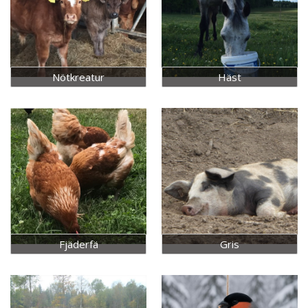
Nötkreatur
Häst
Fjäderfä
Gris