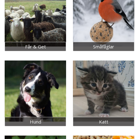
Får & Get
Småfåglar
Hund
Katt