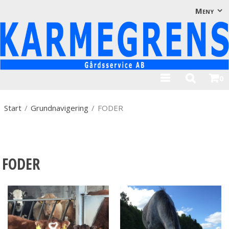
Visa varukorgen
Till kassan
Meny
0
Start
/
Grundnavigering
/
FODER
FODER