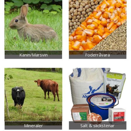
Kanin/Marsvin
Foderråvara
Mineraler
Salt & slickstenar