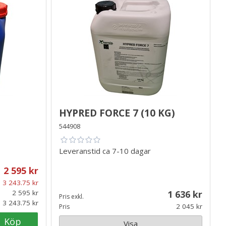
Hypred Force 7 (10 kg)
544908
Leveranstid
ca 7-10 dagar
2 595
3 243.75
2 595
1 636
Pris exkl.
3 243.75
2 045
Pris
Köp
Visa