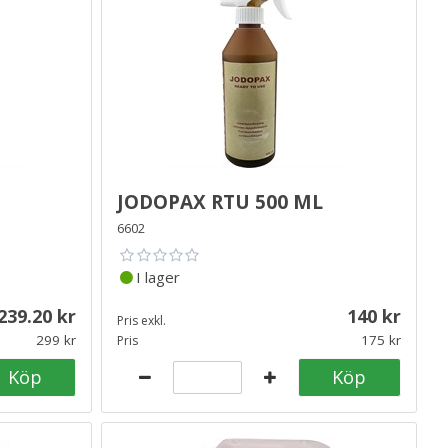
Jodopax RTU 500 ml
6602
I lager
239.20
140
Pris exkl.
299
175
Pris
Köp
Köp