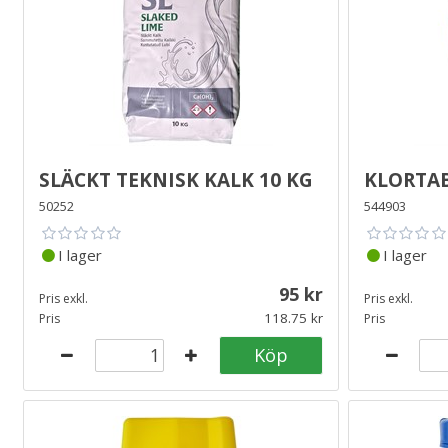
Släckt Teknisk Kalk 10 kg
Klorta
50252
544903
I lager
I lager
95
Pris exkl.
Pris exkl.
118.75
Pris
Pris
Köp