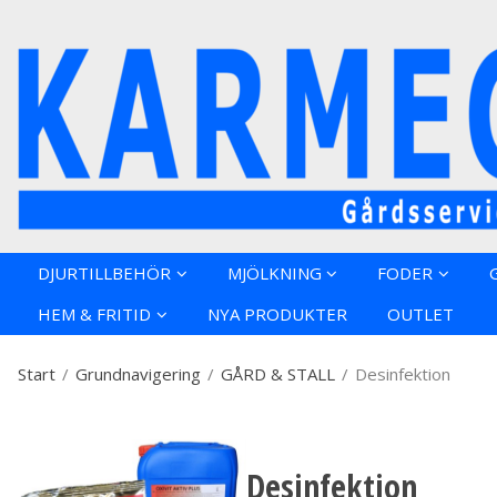
Produkten h
DJURTILLBEHÖR
MJÖLKNING
FODER
HEM & FRITID
NYA PRODUKTER
OUTLET
Start
/
Grundnavigering
/
GÅRD & STALL
/
Desinfektion
Desinfektion