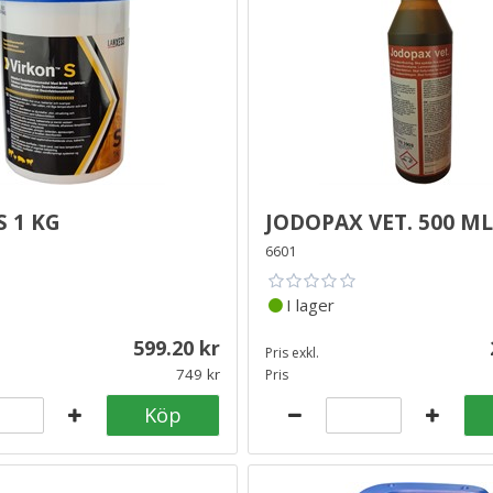
S 1 kg
Jodopax Vet. 500 ml
6601
I lager
599.20
Pris exkl.
749
Pris
Köp