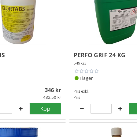
bs
Perfo Grif 24 kg
549723
I lager
346
Pris exkl.
432.50
Pris
Köp