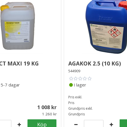
ct Maxi 19 kg
Agakok 2.5 (10 kg)
544909
d
5-7 dagar
I lager
Pris exkl.
Pris
1 008
Grundpris exkl.
1 260
Grundpris
Köp