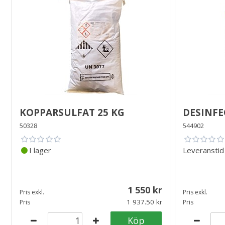
Kopparsulfat 25 kg
Desinfe
50328
544902
I lager
Leveransti
1 550
Pris exkl.
Pris exkl.
1 937.50
Pris
Pris
Köp