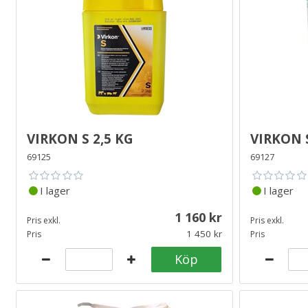
Virkon S 2,5 kg
Virkon 
69125
69127
I lager
I lager
1 160
Pris exkl.
Pris exkl.
1 450
Pris
Pris
Köp