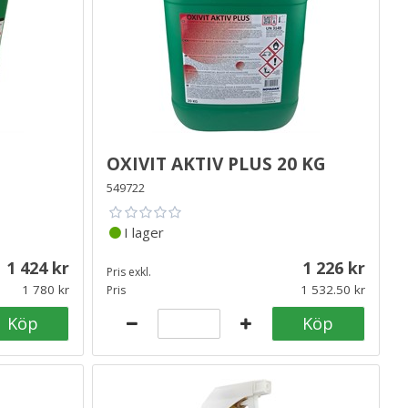
Oxivit Aktiv Plus 20 kg
549722
I lager
1 424
1 226
Pris exkl.
1 780
1 532.50
Pris
Köp
Köp