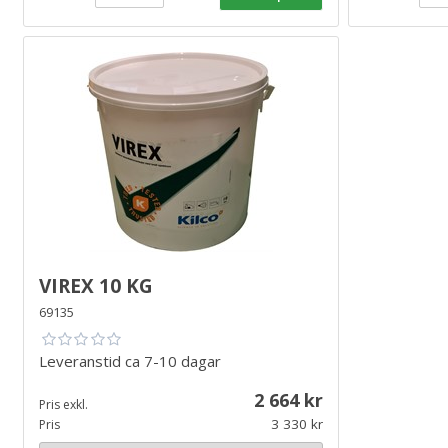
Virex 10 kg
69135
Leveranstid
ca 7-10 dagar
2 664
Pris exkl.
3 330
Pris