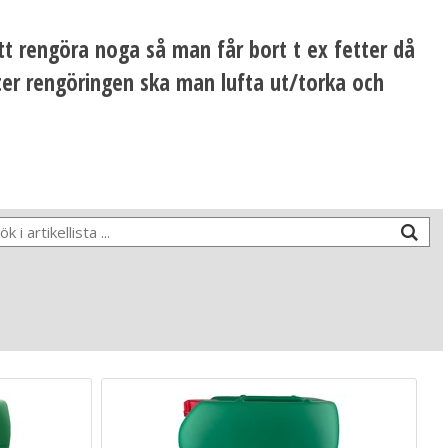
att rengöra noga så man får bort t ex fetter då
ter rengöringen ska man lufta ut/torka och