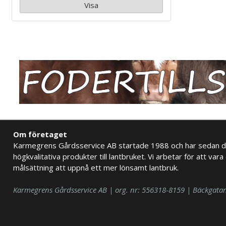
Visa
Om företaget
Karmegrens Gårdsservice AB startade 1988 och har sedan d
högkvalitativa produkter till lantbruket. Vi arbetar för att vara 
målsättning att uppnå ett mer lönsamt lantbruk.
Karmegrens Gårdsservice AB | org. nr: 556318-8159 | Bäckgata